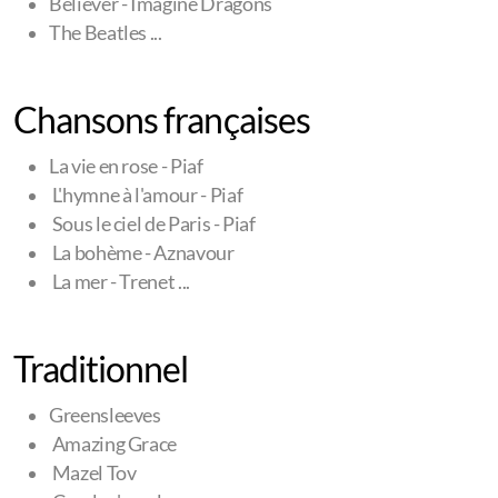
Believer - Imagine Dragons
The Beatles ...
Chansons françaises
La vie en rose - Piaf
L'hymne à l'amour - Piaf
Sous le ciel de Paris - Piaf
La bohème - Aznavour
La mer - Trenet ...
Traditionnel
Greensleeves
Amazing Grace
Mazel Tov