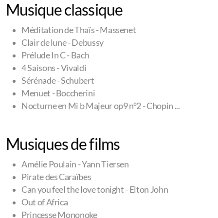
Musique classique
Méditation de Thaïs - Massenet
Clair de lune - Debussy
Prélude In C - Bach
4 Saisons - Vivaldi
Sérénade - Schubert
Menuet - Boccherini
Nocturne en Mi b Majeur op9 n°2 - Chopin ...
Musiques de films
Amélie Poulain - Yann Tiersen
Pirate des Caraïbes
Can you feel the love tonight - Elton John
Out of Africa
Princesse Mononoke