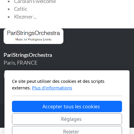
Carolan's welcome
Celtic
Klezmer ...
PariStringsOrchestra
Paris, FRANCE
Home
Services
Videos
Repertoire
Contact
Ce site peut utiliser des cookies et des scripts
externes.
Plus d'informations
Accepter tous les cookies
Copyright ©2026, All rights reserved.
Réglages
Rejeter