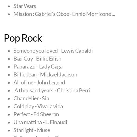
Star Wars
Mission : Gabriel's Oboe - Ennio Morricone ...
Pop Rock
Someone you loved - Lewis Capaldi
Bad Guy - Billie Eilish
Paparazzi - Lady Gaga
Billie Jean - Mickael Jackson
All of me - John Legend
A thousand years - Christina Perri
Chandelier - Sia
Coldplay - Viva la vida
Perfect - Ed Sheeran
Una mattina - L. Einaudi
Starlight - Muse